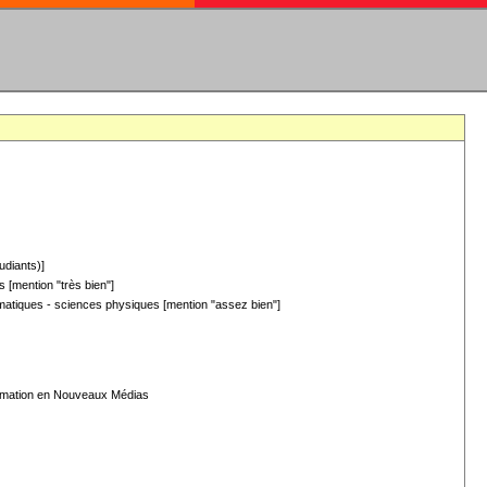
udiants)]
 [mention "très bien"]
hématiques - sciences physiques [mention "assez bien"]
formation en Nouveaux Médias