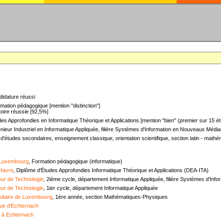
didature réussi
mation pédagogique [mention "distinction"]
oire réussie [92,5%]
es Approfondies en Informatique Théorique et Applications [mention "bien" (premier sur 15 ét
nieur Industriel en Informatique Appliquée, filière Systèmes d'Information en Nouveaux Médias
 d'études secondaires, enseignement classique, orientation scientifique, section latin - mat
 Luxembourg
, Formation pédagogique (informatique)
 Havre
, Diplôme d'Études Approfondies Informatique Théorique et Applications (DEA-ITA)
ieur de Technologie
, 2ième cycle, département Informatique Appliquée, filière Systèmes d'In
ieur de Technologie
, 1ier cycle, département Informatique Appliquée
sitaire de Luxembourg
, 1ère année, section Mathématiques-Physiques
ue d'Echternach
e à Echternach