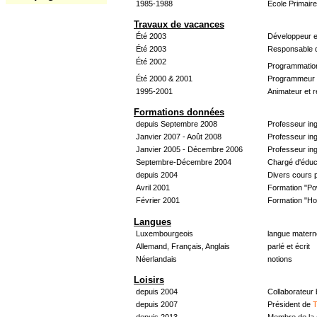
1985-1988
École Primair
Travaux de vacances
Été 2003
Développeur e
Été 2003
Responsable d
Été 2002
Programmatio
Été 2000 & 2001
Programmeur &
1995-2001
Animateur et 
Formations données
depuis Septembre 2008
Professeur in
Janvier 2007 - Août 2008
Professeur in
Janvier 2005 - Décembre 2006
Professeur ing
Septembre-Décembre 2004
Chargé d'éduc
depuis 2004
Divers cours 
Avril 2001
Formation "Po
Février 2001
Formation "H
Langues
Luxembourgeois
langue materne
Allemand, Français, Anglais
parlé et écrit
Néerlandais
notions
Loisirs
depuis 2004
Collaborateur
depuis 2007
Président de
T
depuis 2013
Membre de la 