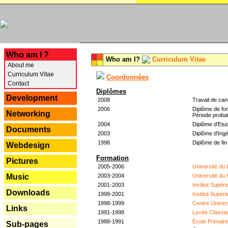
---
Who am I ?
Who am I?
Curriculum Vitae
About me
Curriculum Vitae
Coordonnées
Contact
Diplômes
Development
2008
Travail de can
2006
Diplôme de for
Networking
Période probat
2004
Diplôme d'Etud
Documents
2003
Diplôme d'Ingé
1998
Diplôme de fin
Webdesign
Formation
Pictures
2005-2006
Université du
2003-2004
Université du
Music
2001-2003
Institut Supér
Downloads
1999-2001
Institut Supér
1998-1999
Centre Univer
Links
1991-1998
Lycée Classiq
1988-1991
École Primair
Sub-pages