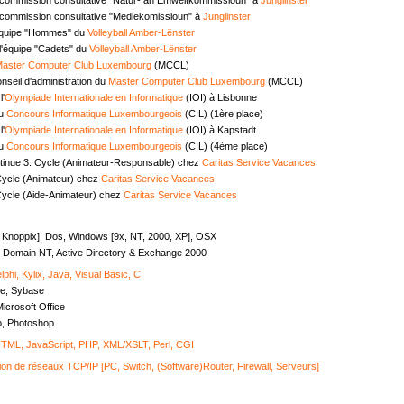
commission consultative "Mediekomissioun" à
Junglinster
équipe "Hommes" du
Volleyball Amber-Lënster
l'équipe "Cadets" du
Volleyball Amber-Lënster
aster Computer Club Luxembourg
(MCCL)
seil d'administration du
Master Computer Club Luxembourg
(MCCL)
l'
Olympiade Internationale en Informatique
(IOI) à Lisbonne
au
Concours Informatique Luxembourgeois
(CIL) (1ère place)
l'
Olympiade Internationale en Informatique
(IOI) à Kapstadt
au
Concours Informatique Luxembourgeois
(CIL) (4ème place)
tinue 3. Cycle (Animateur-Responsable) chez
Caritas Service Vacances
Cycle (Animateur) chez
Caritas Service Vacances
Cycle (Aide-Animateur) chez
Caritas Service Vacances
, Knoppix], Dos, Windows [9x, NT, 2000, XP], OSX
Domain NT, Active Directory & Exchange 2000
lphi, Kylix, Java, Visual Basic, C
e, Sybase
icrosoft Office
o, Photoshop
ML, JavaScript, PHP, XML/XSLT, Perl, CGI
ion de réseaux TCP/IP [PC, Switch, (Software)Router, Firewall, Serveurs]