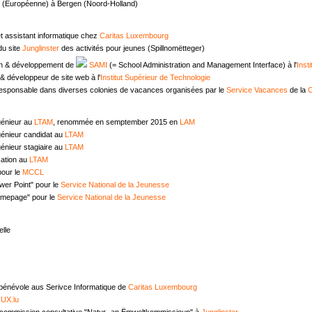
e (Européenne) à Bergen (Noord-Holland)
t assistant informatique chez
Caritas Luxembourg
u site
Junglinster
des activités pour jeunes (Spillnomëtteger)
n & développement de
SAMI
(= School Administration and Management Interface) à l'
Inst
 développeur de site web à l'
Institut Supérieur de Technologie
responsable dans diverses colonies de vacances organisées par le
Service Vacances
de la
C
génieur au
LTAM
, renommée en semptember 2015 en
LAM
génieur candidat au
LTAM
énieur stagiaire au
LTAM
ation au
LTAM
pour le
MCCL
wer Point" pour le
Service National de la Jeunesse
omepage" pour le
Service National de la Jeunesse
lle
 bénévole aus Serivce Informatique de
Caritas Luxembourg
UX.lu
commission consultative "Natur- an Ëmweltkommissioun" à
Junglinster