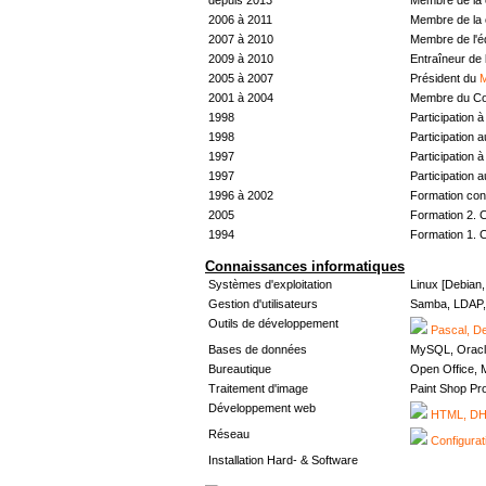
2006 à 2011
Membre de la 
2007 à 2010
Membre de l'
2009 à 2010
Entraîneur de 
2005 à 2007
Président du
M
2001 à 2004
Membre du Con
1998
Participation à 
1998
Participation 
1997
Participation à 
1997
Participation 
1996 à 2002
Formation con
2005
Formation 2. 
1994
Formation 1. 
Connaissances informatiques
Systèmes d'exploitation
Linux [Debian
Gestion d'utilisateurs
Samba, LDAP, 
Outils de développement
Pascal, De
Bases de données
MySQL, Oracl
Bureautique
Open Office, M
Traitement d'image
Paint Shop Pr
Développement web
HTML, DHT
Réseau
Configurat
Installation Hard- & Software