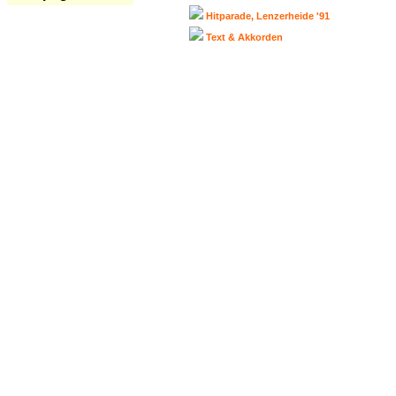
Hitparade, Lenzerheide '91
Text & Akkorden