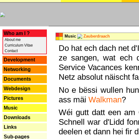
---
Who am I ?
Music
Zauberdraach
About me
Curriculum Vitae
Do hat ech dach net d'
Contact
ze sangen, wat ech 
Development
Service Vacances kenn
Networking
Netz absolut näischt fan
Documents
No e bëssi wullen h
Webdesign
ass mäi
Walkman
?
Pictures
Music
Wéi gutt datt een am
Downloads
Schnell war d'Lidd fonn
Links
deelen et dann hei fir 
Sub-pages