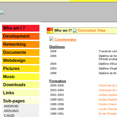
---
Who am I ?
Who am I?
Curriculum Vitae
Development
Coordonnées
Networking
Diplômes
2008
Travail de can
Documents
2006
Diplôme de for
Période probat
Webdesign
2004
Diplôme d'Etud
Pictures
2003
Diplôme d'Ingé
1998
Diplôme de fin
Music
Formation
Downloads
2005-2006
Université du
2003-2004
Université du
Links
2001-2003
Institut Supér
1999-2001
Institut Supér
Sub-pages
1998-1999
Centre Univer
ANDROID
1991-1998
Lycée Classiq
ARDUINO
1988-1991
École Primair
CANZE