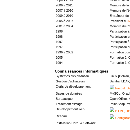
2006 à 2011
Membre de la 
2007 à 2010
Membre de l'
2009 à 2010
Entraîneur de 
2005 à 2007
Président du
M
2001 à 2004
Membre du Con
1998
Participation à 
1998
Participation 
1997
Participation à 
1997
Participation 
1996 à 2002
Formation con
2005
Formation 2. 
1994
Formation 1. 
Connaissances informatiques
Systèmes d'exploitation
Linux [Debian
Gestion d'utilisateurs
Samba, LDAP, 
Outils de développement
Pascal, De
Bases de données
MySQL, Oracl
Bureautique
Open Office, M
Traitement d'image
Paint Shop Pr
Développement web
HTML, DHT
Réseau
Configurat
Installation Hard- & Software