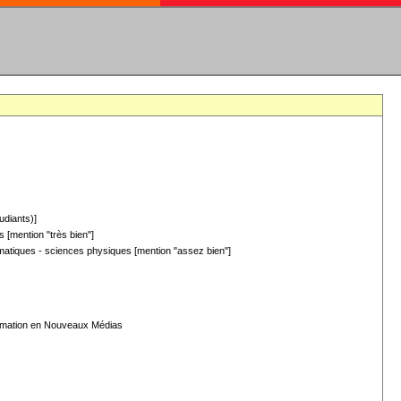
udiants)]
 [mention "très bien"]
hématiques - sciences physiques [mention "assez bien"]
formation en Nouveaux Médias