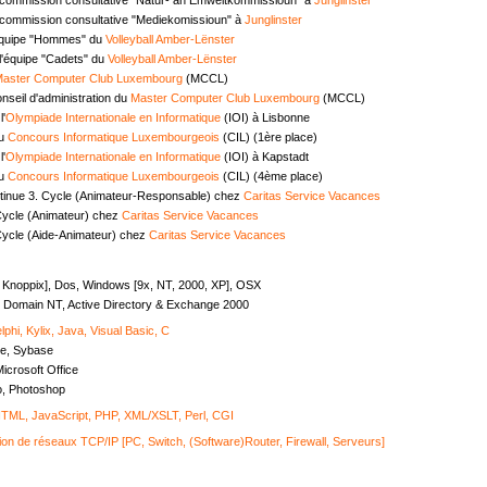
commission consultative "Mediekomissioun" à
Junglinster
équipe "Hommes" du
Volleyball Amber-Lënster
l'équipe "Cadets" du
Volleyball Amber-Lënster
aster Computer Club Luxembourg
(MCCL)
seil d'administration du
Master Computer Club Luxembourg
(MCCL)
l'
Olympiade Internationale en Informatique
(IOI) à Lisbonne
au
Concours Informatique Luxembourgeois
(CIL) (1ère place)
l'
Olympiade Internationale en Informatique
(IOI) à Kapstadt
au
Concours Informatique Luxembourgeois
(CIL) (4ème place)
tinue 3. Cycle (Animateur-Responsable) chez
Caritas Service Vacances
Cycle (Animateur) chez
Caritas Service Vacances
Cycle (Aide-Animateur) chez
Caritas Service Vacances
, Knoppix], Dos, Windows [9x, NT, 2000, XP], OSX
Domain NT, Active Directory & Exchange 2000
lphi, Kylix, Java, Visual Basic, C
e, Sybase
icrosoft Office
o, Photoshop
ML, JavaScript, PHP, XML/XSLT, Perl, CGI
ion de réseaux TCP/IP [PC, Switch, (Software)Router, Firewall, Serveurs]