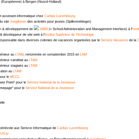
e (Européenne) à Bergen (Noord-Holland)
t assistant informatique chez
Caritas Luxembourg
u site
Junglinster
des activités pour jeunes (Spillnomëtteger)
n & développement de
SAMI
(= School Administration and Management Interface) à l'
Inst
 développeur de site web à l'
Institut Supérieur de Technologie
responsable dans diverses colonies de vacances organisées par le
Service Vacances
de la
C
génieur au
LTAM
, renommée en semptember 2015 en
LAM
génieur candidat au
LTAM
énieur stagiaire au
LTAM
ation au
LTAM
pour le
MCCL
wer Point" pour le
Service National de la Jeunesse
omepage" pour le
Service National de la Jeunesse
lle
 bénévole aus Serivce Informatique de
Caritas Luxembourg
UX.lu
commission consultative "Natur- an Ëmweltkommissioun" à
Junglinster