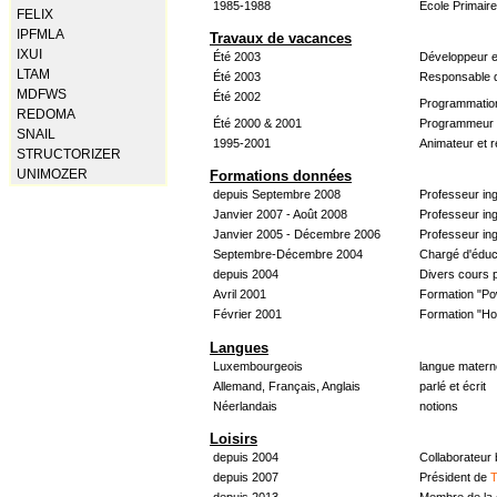
1985-1988
École Primair
FELIX
IPFMLA
Travaux de vacances
IXUI
Été 2003
Développeur e
LTAM
Été 2003
Responsable d
MDFWS
Été 2002
Programmatio
REDOMA
Été 2000 & 2001
Programmeur &
SNAIL
1995-2001
Animateur et 
STRUCTORIZER
UNIMOZER
Formations données
depuis Septembre 2008
Professeur in
Janvier 2007 - Août 2008
Professeur in
Janvier 2005 - Décembre 2006
Professeur ing
Septembre-Décembre 2004
Chargé d'éduc
depuis 2004
Divers cours 
Avril 2001
Formation "Po
Février 2001
Formation "H
Langues
Luxembourgeois
langue materne
Allemand, Français, Anglais
parlé et écrit
Néerlandais
notions
Loisirs
depuis 2004
Collaborateur
depuis 2007
Président de
T
depuis 2013
Membre de la 