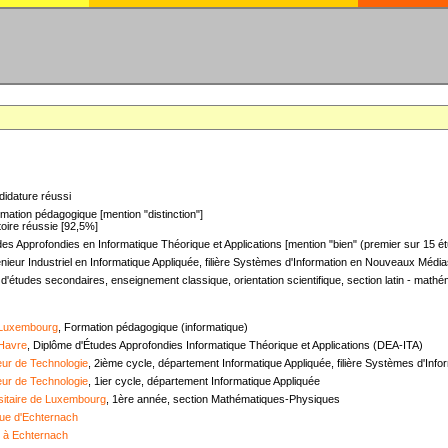
didature réussi
mation pédagogique [mention "distinction"]
oire réussie [92,5%]
es Approfondies en Informatique Théorique et Applications [mention "bien" (premier sur 15 ét
nieur Industriel en Informatique Appliquée, filière Systèmes d'Information en Nouveaux Médias
 d'études secondaires, enseignement classique, orientation scientifique, section latin - mat
 Luxembourg
, Formation pédagogique (informatique)
 Havre
, Diplôme d'Études Approfondies Informatique Théorique et Applications (DEA-ITA)
ieur de Technologie
, 2ième cycle, département Informatique Appliquée, filière Systèmes d'In
ieur de Technologie
, 1ier cycle, département Informatique Appliquée
sitaire de Luxembourg
, 1ère année, section Mathématiques-Physiques
ue d'Echternach
e à Echternach