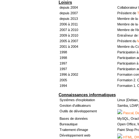
Loisirs
depuis 2004
Collaborateur
depuis 2007
Président de
T
depuis 2013
Membre de la 
2006 à 2011
Membre de la 
2007 à 2010
Membre de l'
2009 à 2010
Entraîneur de 
2005 à 2007
Président du
M
2001 à 2004
Membre du Con
1998
Participation à 
1998
Participation 
1997
Participation à 
1997
Participation 
1996 à 2002
Formation con
2005
Formation 2. 
1994
Formation 1. 
Connaissances informatiques
Systèmes d'exploitation
Linux [Debian
Gestion d'utilisateurs
Samba, LDAP, 
Outils de développement
Pascal, De
Bases de données
MySQL, Oracl
Bureautique
Open Office, M
Traitement d'image
Paint Shop Pr
Développement web
HTML, DHT