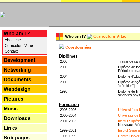
---
Who am I ?
Who am I?
Curriculum Vitae
About me
Curriculum Vitae
Coordonnées
Contact
Diplômes
Development
2008
Travail de can
2006
Diplôme de for
Networking
Période probat
2004
Diplôme d'Etud
Documents
2003
Diplôme d'Ingé
"très bien"]
Webdesign
1998
Diplôme de fin
sciences phys
Pictures
Formation
Music
2005-2006
Université du
2003-2004
Université du
Downloads
2001-2003
Institut Supér
Nouveaux Mé
Links
1999-2001
Institut Supér
1998-1999
Centre Univer
Sub-pages