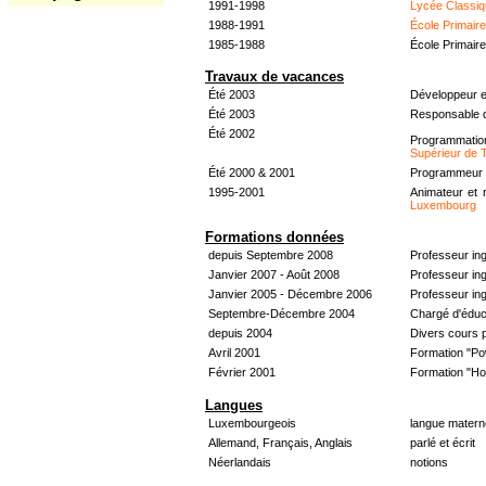
1991-1998
Lycée Classiq
1988-1991
École Primair
1985-1988
École Primair
Travaux de vacances
Été 2003
Développeur e
Été 2003
Responsable d
Été 2002
Programmati
Supérieur de 
Été 2000 & 2001
Programmeur &
1995-2001
Animateur et 
Luxembourg
Formations données
depuis Septembre 2008
Professeur in
Janvier 2007 - Août 2008
Professeur in
Janvier 2005 - Décembre 2006
Professeur ing
Septembre-Décembre 2004
Chargé d'éduc
depuis 2004
Divers cours 
Avril 2001
Formation "Po
Février 2001
Formation "H
Langues
Luxembourgeois
langue materne
Allemand, Français, Anglais
parlé et écrit
Néerlandais
notions