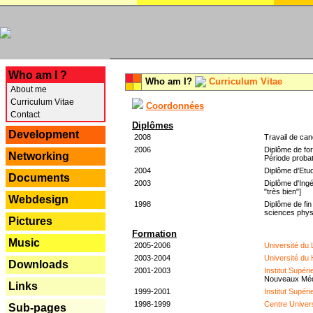
---
Who am I ?
Who am I?
Curriculum Vitae
About me
Curriculum Vitae
Coordonnées
Contact
Diplômes
Development
2008
Travail de can
2006
Diplôme de for
Networking
Période probat
2004
Diplôme d'Etud
Documents
2003
Diplôme d'Ingé
"très bien"]
Webdesign
1998
Diplôme de fin
sciences phys
Pictures
Formation
Music
2005-2006
Université du
2003-2004
Université du
Downloads
2001-2003
Institut Supér
Nouveaux Mé
Links
1999-2001
Institut Supér
1998-1999
Centre Univer
Sub-pages