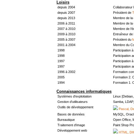
Loisirs
depuis 2004
Collaborateur
depuis 2007
Président de
T
depuis 2013
Membre de la 
2006 à 2011
Membre de la 
2007 à 2010
Membre de l'
2009 à 2010
Entraîneur de 
2005 à 2007
Président du
M
2001 à 2004
Membre du Con
1998
Participation à 
1998
Participation 
1997
Participation à 
1997
Participation 
1996 à 2002
Formation con
2005
Formation 2. 
1994
Formation 1. 
Connaissances informatiques
Systèmes d'exploitation
Linux [Debian
Gestion d'utilisateurs
Samba, LDAP, 
Outils de développement
Pascal, De
Bases de données
MySQL, Oracl
Bureautique
Open Office, M
Traitement d'image
Paint Shop Pr
Développement web
HTML, DHT