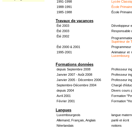
1991-1998
Lycée Classiq
1988-1991
École Primair
1985-1988
École Primair
Travaux de vacances
Été 2003
Développeur e
Été 2003
Responsable d
Été 2002
Programmati
Supérieur de 
Été 2000 & 2001
Programmeur &
1995-2001
Animateur et 
Luxembourg
Formations données
depuis Septembre 2008
Professeur in
Janvier 2007 - Août 2008
Professeur in
Janvier 2005 - Décembre 2006
Professeur ing
Septembre-Décembre 2004
Chargé d'éduc
depuis 2004
Divers cours 
Avril 2001
Formation "Po
Février 2001
Formation "H
Langues
Luxembourgeois
langue materne
Allemand, Français, Anglais
parlé et écrit
Néerlandais
notions