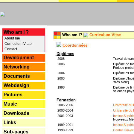
---
Who am I ?
Who am I?
Curriculum Vitae
About me
Curriculum Vitae
Coordonnées
Contact
Diplômes
Development
2008
Travail de can
2006
Diplôme de for
Networking
Période probat
2004
Diplôme d'Etud
Documents
2003
Diplôme d'Ingé
"très bien"]
Webdesign
1998
Diplôme de fin
sciences phys
Pictures
Formation
Music
2005-2006
Université du
2003-2004
Université du
Downloads
2001-2003
Institut Supér
Nouveaux Mé
Links
1999-2001
Institut Supér
1998-1999
Centre Univer
Sub-pages