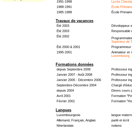
1991-1998
Lycée Classiq
1988-1991
École Primair
1985-1988
École Primair
Travaux de vacances
Été 2003
Développeur e
Été 2003
Responsable d
Été 2002
Programmati
Supérieur de 
Été 2000 & 2001
Programmeur &
1995-2001
Animateur et 
Luxembourg
Formations données
depuis Septembre 2008
Professeur in
Janvier 2007 - Août 2008
Professeur in
Janvier 2005 - Décembre 2006
Professeur ing
Septembre-Décembre 2004
Chargé d'éduc
depuis 2004
Divers cours 
Avril 2001
Formation "Po
Février 2001
Formation "H
Langues
Luxembourgeois
langue materne
Allemand, Français, Anglais
parlé et écrit
Néerlandais
notions