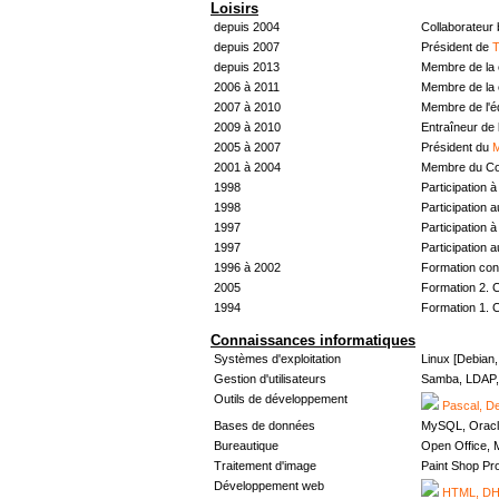
Loisirs
depuis 2004
Collaborateur
depuis 2007
Président de
T
depuis 2013
Membre de la 
2006 à 2011
Membre de la 
2007 à 2010
Membre de l'
2009 à 2010
Entraîneur de 
2005 à 2007
Président du
M
2001 à 2004
Membre du Con
1998
Participation à 
1998
Participation 
1997
Participation à 
1997
Participation 
1996 à 2002
Formation con
2005
Formation 2. 
1994
Formation 1. 
Connaissances informatiques
Systèmes d'exploitation
Linux [Debian
Gestion d'utilisateurs
Samba, LDAP, 
Outils de développement
Pascal, De
Bases de données
MySQL, Oracl
Bureautique
Open Office, M
Traitement d'image
Paint Shop Pr
Développement web
HTML, DHT