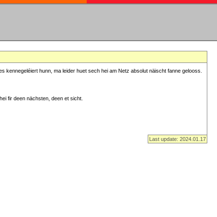
s kennegeléiert hunn, ma leider huet sech hei am Netz absolut näischt fanne gelooss.
ei fir deen nächsten, deen et sicht.
Last update: 2024.01.17