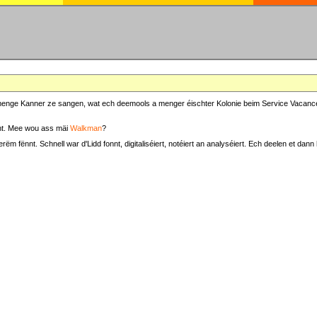
at menge Kanner ze sangen, wat ech deemools a menger éischter Kolonie beim Service Vacance
t. Mee wou ass mäi
Walkman
?
fënnt. Schnell war d'Lidd fonnt, digitaliséiert, notéiert an analyséiert. Ech deelen et dann h