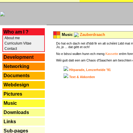
---
Who am I ?
Music
Zauberdraach
About me
Curriculum Vitae
Do hat ech dach net d'Iddi fir en alt schéint Lidd m
Jo, jo ... dat gëtt et och!
Contact
No e bëssi wullen hunn ech meng
Kassette
erëm fonn
Development
Wéi gutt datt een am Chaos d'Saachen am beschten erëm 
Networking
Hitparade, Lenzerheide '91
Documents
Text & Akkorden
Webdesign
Pictures
Music
Downloads
Links
Sub-pages