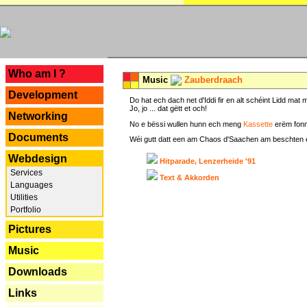
---
Who am I ?
Music
Zauberdraach
Development
Do hat ech dach net d'Iddi fir en alt schéint Lidd m
Jo, jo ... dat gëtt et och!
Networking
No e bëssi wullen hunn ech meng
Kassette
erëm fonn
Documents
Wéi gutt datt een am Chaos d'Saachen am beschten erëm 
Webdesign
Hitparade, Lenzerheide '91
Services
Text & Akkorden
Languages
Utilities
Portfolio
Pictures
Music
Downloads
Links