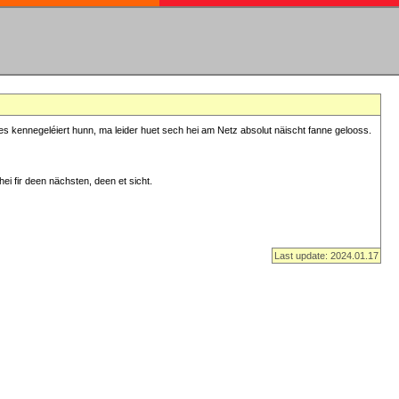
s kennegeléiert hunn, ma leider huet sech hei am Netz absolut näischt fanne gelooss.
ei fir deen nächsten, deen et sicht.
Last update: 2024.01.17