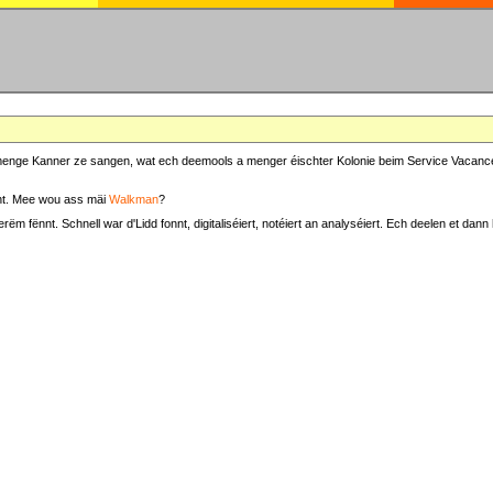
at menge Kanner ze sangen, wat ech deemools a menger éischter Kolonie beim Service Vacance
t. Mee wou ass mäi
Walkman
?
fënnt. Schnell war d'Lidd fonnt, digitaliséiert, notéiert an analyséiert. Ech deelen et dann h