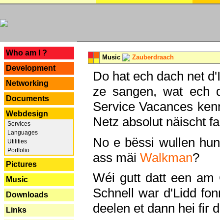
---
Who am I ?
Music
Zauberdraach
Development
Do hat ech dach net d'
Networking
ze sangen, wat ech 
Documents
Service Vacances kenn
Webdesign
Netz absolut näischt fan
Services
Languages
No e bëssi wullen h
Utilities
Portfolio
ass mäi
Walkman
?
Pictures
Wéi gutt datt een am
Music
Schnell war d'Lidd fonn
Downloads
deelen et dann hei fir 
Links