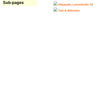
Sub-pages
Hitparade, Lenzerheide '91
Text & Akkorden