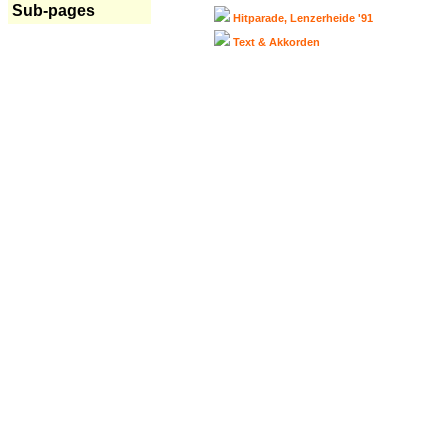
Sub-pages
Hitparade, Lenzerheide '91
Text & Akkorden