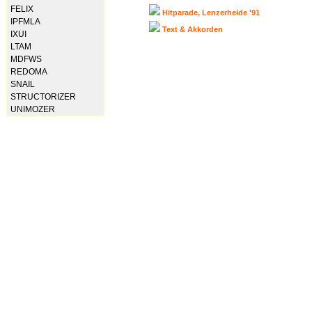
FELIX
Hitparade, Lenzerheide '91
IPFMLA
Text & Akkorden
IXUI
LTAM
MDFWS
REDOMA
SNAIL
STRUCTORIZER
UNIMOZER