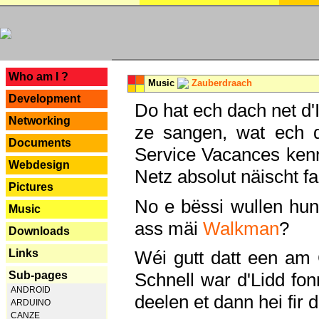
---
Who am I ?
Music
Zauberdraach
Development
Do hat ech dach net d'
Networking
ze sangen, wat ech 
Documents
Service Vacances kenn
Webdesign
Netz absolut näischt fan
Pictures
No e bëssi wullen h
Music
ass mäi
Walkman
?
Downloads
Links
Wéi gutt datt een am
Sub-pages
Schnell war d'Lidd fonn
ANDROID
deelen et dann hei fir 
ARDUINO
CANZE