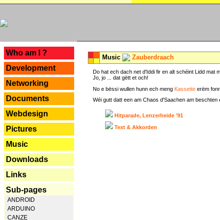
---
Who am I ?
Music
Zauberdraach
Development
Do hat ech dach net d'Iddi fir en alt schéint Lidd m
Jo, jo ... dat gëtt et och!
Networking
No e bëssi wullen hunn ech meng
Kassette
erëm fonn
Documents
Wéi gutt datt een am Chaos d'Saachen am beschten erëm 
Webdesign
Hitparade, Lenzerheide '91
Text & Akkorden
Pictures
Music
Downloads
Links
Sub-pages
ANDROID
ARDUINO
CANZE