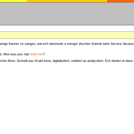
at menge Kanner ze sangen, wat ech deemools a menger éischter Kolonie beim Service Vacance
t. Mee wou ass mäi
Walkman
?
fënnt. Schnell war d'Lidd fonnt, digitaliséiert, notéiert an analyséiert. Ech deelen et dann h