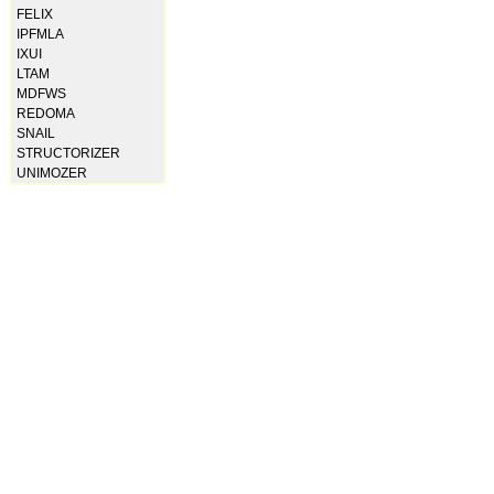
FELIX
IPFMLA
IXUI
LTAM
MDFWS
REDOMA
SNAIL
STRUCTORIZER
UNIMOZER