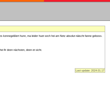
s kennegeléiert hunn, ma leider huet sech hei am Netz absolut näischt fanne gelooss.
ei fir deen nächsten, deen et sicht.
Last update: 2024.01.17