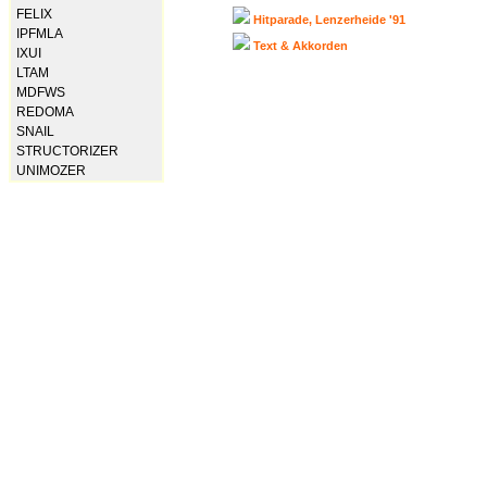
FELIX
Hitparade, Lenzerheide '91
IPFMLA
Text & Akkorden
IXUI
LTAM
MDFWS
REDOMA
SNAIL
STRUCTORIZER
UNIMOZER