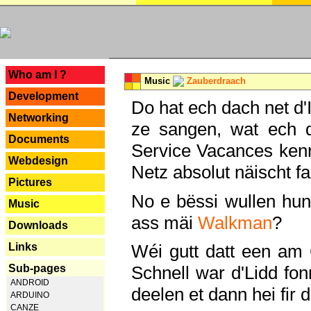
---
Who am I ?
Music
Zauberdraach
Development
Do hat ech dach net d'
Networking
ze sangen, wat ech 
Documents
Service Vacances kenn
Webdesign
Netz absolut näischt fan
Pictures
No e bëssi wullen h
Music
ass mäi
Walkman
?
Downloads
Links
Wéi gutt datt een am
Sub-pages
Schnell war d'Lidd fonn
ANDROID
deelen et dann hei fir 
ARDUINO
CANZE