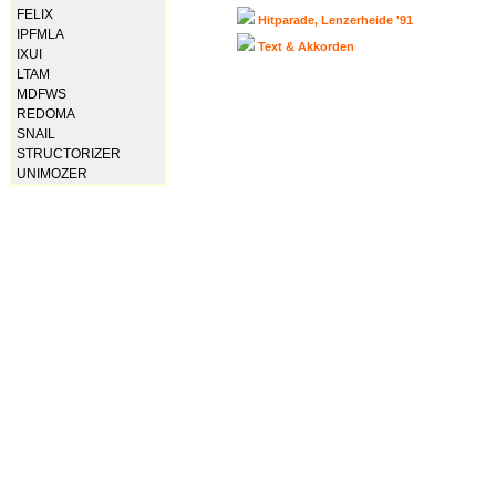
FELIX
Hitparade, Lenzerheide '91
IPFMLA
Text & Akkorden
IXUI
LTAM
MDFWS
REDOMA
SNAIL
STRUCTORIZER
UNIMOZER