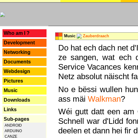
---
Who am I ?
Music
Zauberdraach
Development
Do hat ech dach net d'
Networking
ze sangen, wat ech 
Documents
Service Vacances kenn
Webdesign
Netz absolut näischt fan
Pictures
No e bëssi wullen h
Music
ass mäi
Walkman
?
Downloads
Links
Wéi gutt datt een am
Sub-pages
Schnell war d'Lidd fonn
ANDROID
deelen et dann hei fir 
ARDUINO
CANZE