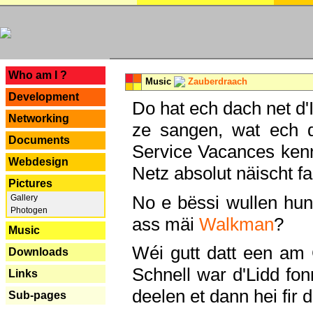
---
Who am I ?
Music
Zauberdraach
Development
Do hat ech dach net d'
Networking
ze sangen, wat ech 
Documents
Service Vacances kenn
Webdesign
Netz absolut näischt fan
Pictures
No e bëssi wullen h
Gallery
Photogen
ass mäi
Walkman
?
Music
Wéi gutt datt een am
Downloads
Schnell war d'Lidd fonn
Links
deelen et dann hei fir 
Sub-pages