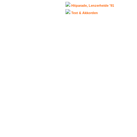
Hitparade, Lenzerheide '91
Text & Akkorden