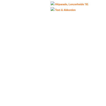
Hitparade, Lenzerheide '91
Text & Akkorden