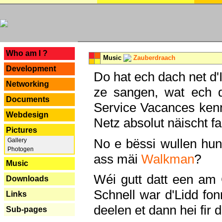
---
Who am I ?
Music
Zauberdraach
Development
Do hat ech dach net d'
Networking
ze sangen, wat ech 
Documents
Service Vacances kenn
Webdesign
Netz absolut näischt fan
Pictures
No e bëssi wullen h
Gallery
Photogen
ass mäi
Walkman
?
Music
Wéi gutt datt een am
Downloads
Schnell war d'Lidd fonn
Links
deelen et dann hei fir 
Sub-pages