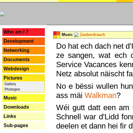
---
Who am I ?
Music
Zauberdraach
Development
Do hat ech dach net d'
Networking
ze sangen, wat ech 
Documents
Service Vacances kenn
Webdesign
Netz absolut näischt fan
Pictures
No e bëssi wullen h
Gallery
Photogen
ass mäi
Walkman
?
Music
Wéi gutt datt een am
Downloads
Schnell war d'Lidd fonn
Links
deelen et dann hei fir 
Sub-pages