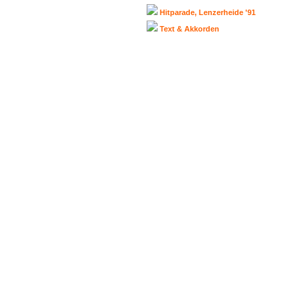
Hitparade, Lenzerheide '91
Text & Akkorden