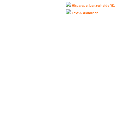
Hitparade, Lenzerheide '91
Text & Akkorden