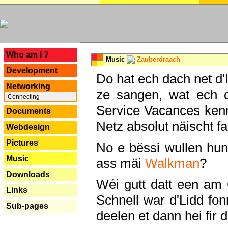
---
Who am I ?
Music
Zauberdraach
Development
Do hat ech dach net d'
Networking
ze sangen, wat ech 
Connecting
Service Vacances kenn
Documents
Netz absolut näischt fan
Webdesign
Pictures
No e bëssi wullen h
Music
ass mäi
Walkman
?
Downloads
Wéi gutt datt een am
Links
Schnell war d'Lidd fonn
Sub-pages
deelen et dann hei fir 