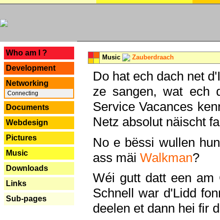
---
Who am I ?
Music
Zauberdraach
Development
Do hat ech dach net d'
Networking
ze sangen, wat ech 
Connecting
Service Vacances kenn
Documents
Netz absolut näischt fan
Webdesign
Pictures
No e bëssi wullen h
Music
ass mäi
Walkman
?
Downloads
Wéi gutt datt een am
Links
Schnell war d'Lidd fonn
Sub-pages
deelen et dann hei fir 