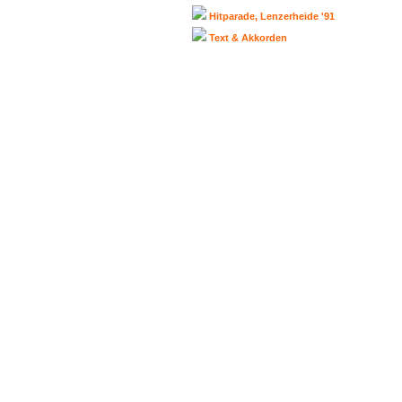
Hitparade, Lenzerheide '91
Text & Akkorden