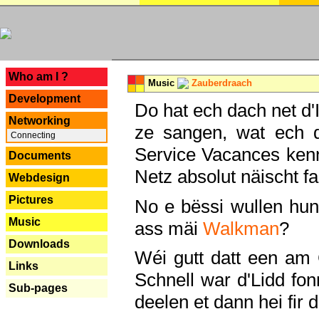
---
Who am I ?
Music
Zauberdraach
Development
Do hat ech dach net d'
Networking
ze sangen, wat ech 
Connecting
Service Vacances kenn
Documents
Netz absolut näischt fan
Webdesign
Pictures
No e bëssi wullen h
Music
ass mäi
Walkman
?
Downloads
Wéi gutt datt een am
Links
Schnell war d'Lidd fonn
Sub-pages
deelen et dann hei fir 