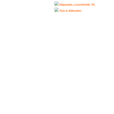
Hitparade, Lenzerheide '91
Text & Akkorden