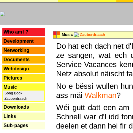
---
Who am I ?
Music
Zauberdraach
Development
Do hat ech dach net d'
Networking
ze sangen, wat ech 
Documents
Service Vacances kenn
Webdesign
Netz absolut näischt fan
Pictures
No e bëssi wullen h
Music
ass mäi
Walkman
?
Song Book
Zauberdraach
Wéi gutt datt een am
Downloads
Schnell war d'Lidd fonn
Links
deelen et dann hei fir 
Sub-pages