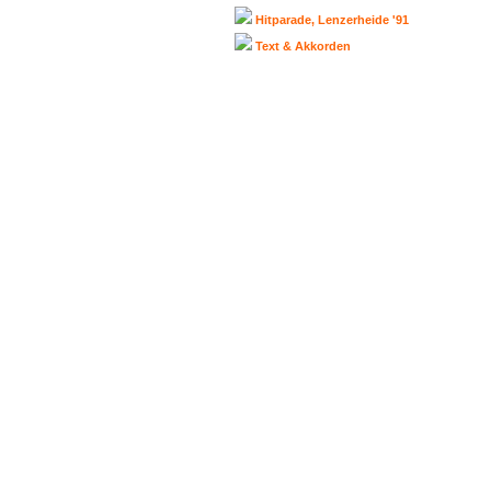
Hitparade, Lenzerheide '91
Text & Akkorden