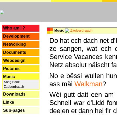
---
Who am I ?
Music
Zauberdraach
Development
Do hat ech dach net d'
Networking
ze sangen, wat ech 
Documents
Service Vacances kenn
Webdesign
Netz absolut näischt fan
Pictures
No e bëssi wullen h
Music
ass mäi
Walkman
?
Song Book
Zauberdraach
Wéi gutt datt een am
Downloads
Schnell war d'Lidd fonn
Links
deelen et dann hei fir 
Sub-pages