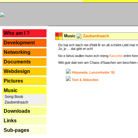
---
Who am I ?
Music
Zauberdraach
Development
Do hat ech dach net d'Iddi fir en alt schéint Lidd m
Jo, jo ... dat gëtt et och!
Networking
No e bëssi wullen hunn ech meng
Kassette
erëm fonn
Documents
Wéi gutt datt een am Chaos d'Saachen am beschten erëm 
Webdesign
Hitparade, Lenzerheide '91
Text & Akkorden
Pictures
Music
Song Book
Zauberdraach
Downloads
Links
Sub-pages