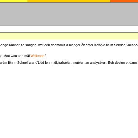
at menge Kanner ze sangen, wat ech deemools a menger éischter Kolonie beim Service Vacance
t. Mee wou ass mäi
Walkman
?
fënnt. Schnell war d'Lidd fonnt, digitaliséiert, notéiert an analyséiert. Ech deelen et dann h