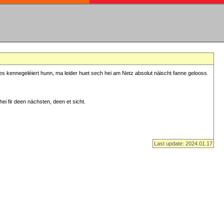
s kennegeléiert hunn, ma leider huet sech hei am Netz absolut näischt fanne gelooss.
ei fir deen nächsten, deen et sicht.
Last update: 2024.01.17