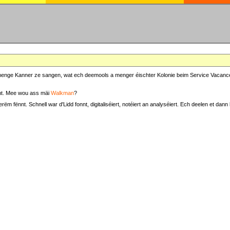
at menge Kanner ze sangen, wat ech deemools a menger éischter Kolonie beim Service Vacance
t. Mee wou ass mäi
Walkman
?
fënnt. Schnell war d'Lidd fonnt, digitaliséiert, notéiert an analyséiert. Ech deelen et dann h