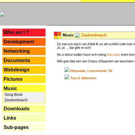
---
Who am I ?
Music
Zauberdraach
Development
Do hat ech dach net d'Iddi fir en alt schéint Lidd m
Jo, jo ... dat gëtt et och!
Networking
No e bëssi wullen hunn ech meng
Kassette
erëm fonn
Documents
Wéi gutt datt een am Chaos d'Saachen am beschten erëm 
Webdesign
Hitparade, Lenzerheide '91
Text & Akkorden
Pictures
Music
Song Book
Zauberdraach
Downloads
Links
Sub-pages