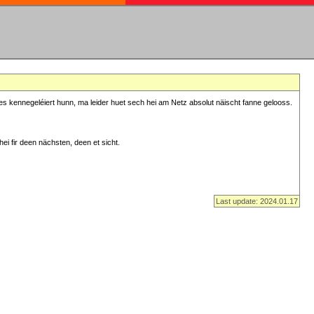
s kennegeléiert hunn, ma leider huet sech hei am Netz absolut näischt fanne gelooss.
ei fir deen nächsten, deen et sicht.
Last update: 2024.01.17