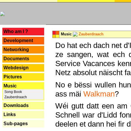
---
Who am I ?
Music
Zauberdraach
Development
Do hat ech dach net d'
Networking
ze sangen, wat ech 
Documents
Service Vacances kenn
Webdesign
Netz absolut näischt fan
Pictures
No e bëssi wullen h
Music
ass mäi
Walkman
?
Song Book
Zauberdraach
Wéi gutt datt een am
Downloads
Schnell war d'Lidd fonn
Links
deelen et dann hei fir 
Sub-pages