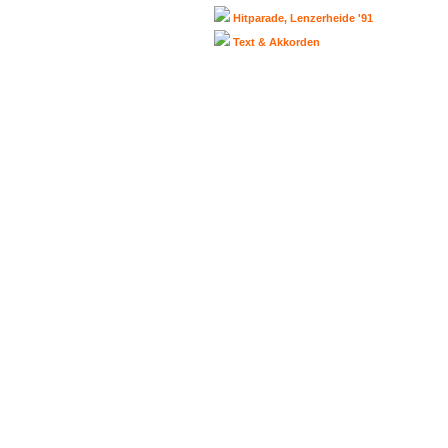
Hitparade, Lenzerheide '91
Text & Akkorden