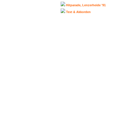
Hitparade, Lenzerheide '91
Text & Akkorden