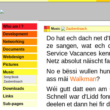
---
Who am I ?
Music
Zauberdraach
Development
Do hat ech dach net d'
Networking
ze sangen, wat ech 
Documents
Service Vacances kenn
Webdesign
Netz absolut näischt fan
Pictures
No e bëssi wullen h
Music
ass mäi
Walkman
?
Song Book
Zauberdraach
Wéi gutt datt een am
Downloads
Schnell war d'Lidd fonn
Links
deelen et dann hei fir 
Sub-pages