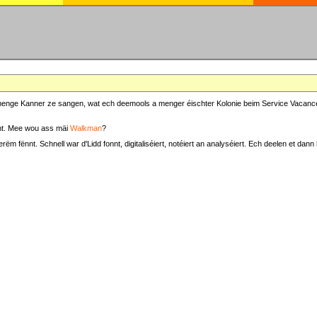
at menge Kanner ze sangen, wat ech deemools a menger éischter Kolonie beim Service Vacance
t. Mee wou ass mäi
Walkman
?
fënnt. Schnell war d'Lidd fonnt, digitaliséiert, notéiert an analyséiert. Ech deelen et dann h