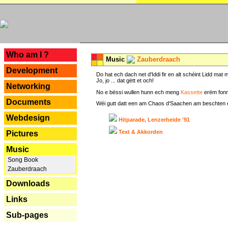
---
Who am I ?
Music
Zauberdraach
Development
Do hat ech dach net d'Iddi fir en alt schéint Lidd m
Jo, jo ... dat gëtt et och!
Networking
No e bëssi wullen hunn ech meng
Kassette
erëm fonn
Documents
Wéi gutt datt een am Chaos d'Saachen am beschten erëm 
Webdesign
Hitparade, Lenzerheide '91
Text & Akkorden
Pictures
Music
Song Book
Zauberdraach
Downloads
Links
Sub-pages