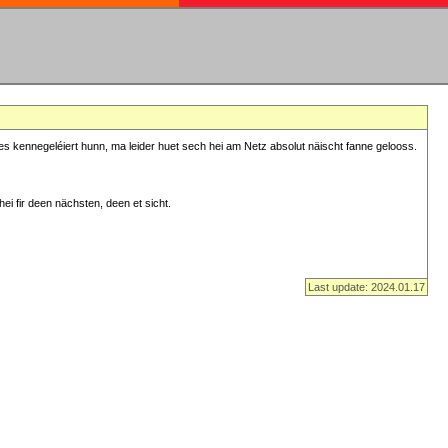
s kennegeléiert hunn, ma leider huet sech hei am Netz absolut näischt fanne gelooss.
ei fir deen nächsten, deen et sicht.
Last update: 2024.01.17