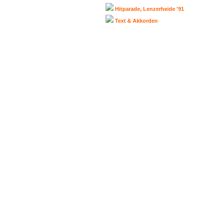
Hitparade, Lenzerheide '91
Text & Akkorden