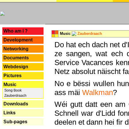
---
Who am I ?
Music
Zauberdraach
Development
Do hat ech dach net d'
Networking
ze sangen, wat ech 
Documents
Service Vacances kenn
Webdesign
Netz absolut näischt fan
Pictures
No e bëssi wullen h
Music
ass mäi
Walkman
?
Song Book
Zauberdraach
Wéi gutt datt een am
Downloads
Schnell war d'Lidd fonn
Links
deelen et dann hei fir 
Sub-pages