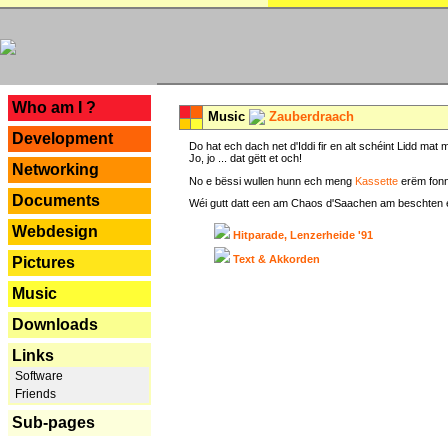
---
Who am I ?
Music
Zauberdraach
Development
Do hat ech dach net d'Iddi fir en alt schéint Lidd m
Jo, jo ... dat gëtt et och!
Networking
No e bëssi wullen hunn ech meng
Kassette
erëm fonn
Documents
Wéi gutt datt een am Chaos d'Saachen am beschten erëm 
Webdesign
Hitparade, Lenzerheide '91
Text & Akkorden
Pictures
Music
Downloads
Links
Software
Friends
Sub-pages