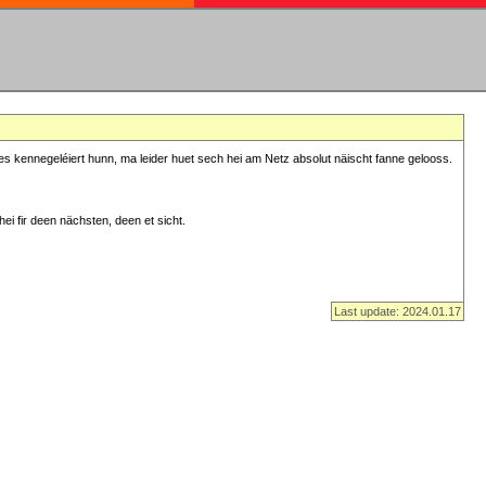
s kennegeléiert hunn, ma leider huet sech hei am Netz absolut näischt fanne gelooss.
ei fir deen nächsten, deen et sicht.
Last update: 2024.01.17