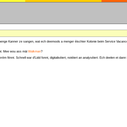
at menge Kanner ze sangen, wat ech deemools a menger éischter Kolonie beim Service Vacance
t. Mee wou ass mäi
Walkman
?
fënnt. Schnell war d'Lidd fonnt, digitaliséiert, notéiert an analyséiert. Ech deelen et dann h