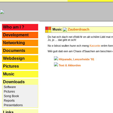
---
Who am I ?
Music
Zauberdraach
Development
Do hat ech dach net d'Iddi fir en alt schéint Lidd m
Jo, jo ... dat gëtt et och!
Networking
No e bëssi wullen hunn ech meng
Kassette
erëm fonn
Documents
Wéi gutt datt een am Chaos d'Saachen am beschten erëm 
Webdesign
Hitparade, Lenzerheide '91
Text & Akkorden
Pictures
Music
Downloads
Software
Pictures
Song Book
Reports
Presentations
Links