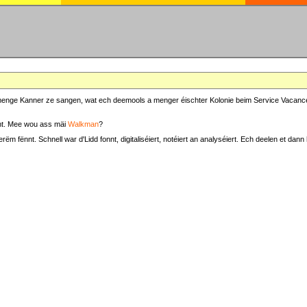
at menge Kanner ze sangen, wat ech deemools a menger éischter Kolonie beim Service Vacance
t. Mee wou ass mäi
Walkman
?
fënnt. Schnell war d'Lidd fonnt, digitaliséiert, notéiert an analyséiert. Ech deelen et dann h