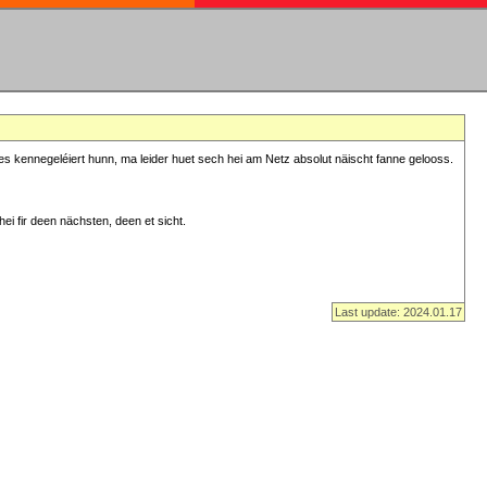
s kennegeléiert hunn, ma leider huet sech hei am Netz absolut näischt fanne gelooss.
ei fir deen nächsten, deen et sicht.
Last update: 2024.01.17