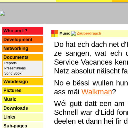
---
Who am I ?
Music
Zauberdraach
Development
Do hat ech dach net d'
Networking
ze sangen, wat ech 
Documents
Service Vacances kenn
Reports
Presentations
Netz absolut näischt fan
Song Book
No e bëssi wullen h
Webdesign
ass mäi
Walkman
?
Pictures
Music
Wéi gutt datt een am
Downloads
Schnell war d'Lidd fonn
Links
deelen et dann hei fir 
Sub-pages