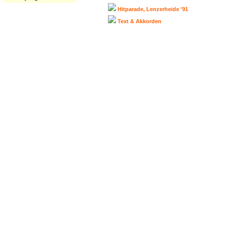
Hitparade, Lenzerheide '91
Text & Akkorden