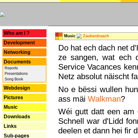
---
Who am I ?
Music
Zauberdraach
Development
Do hat ech dach net d'
Networking
ze sangen, wat ech 
Documents
Service Vacances kenn
Reports
Presentations
Netz absolut näischt fan
Song Book
No e bëssi wullen h
Webdesign
ass mäi
Walkman
?
Pictures
Music
Wéi gutt datt een am
Downloads
Schnell war d'Lidd fonn
Links
deelen et dann hei fir 
Sub-pages