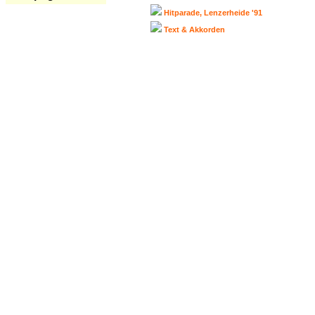
Hitparade, Lenzerheide '91
Text & Akkorden