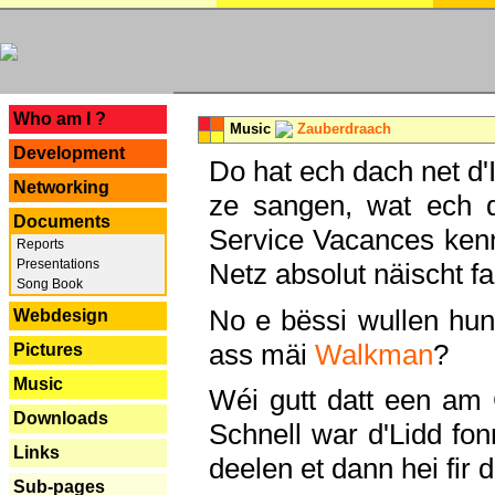
---
Who am I ?
Music
Zauberdraach
Development
Do hat ech dach net d'
Networking
ze sangen, wat ech 
Documents
Service Vacances kenn
Reports
Presentations
Netz absolut näischt fan
Song Book
No e bëssi wullen h
Webdesign
ass mäi
Walkman
?
Pictures
Music
Wéi gutt datt een am
Downloads
Schnell war d'Lidd fonn
Links
deelen et dann hei fir 
Sub-pages