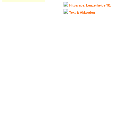
Hitparade, Lenzerheide '91
Text & Akkorden