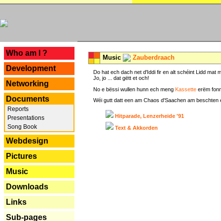
---
Who am I ?
Music
Zauberdraach
Development
Do hat ech dach net d'Iddi fir en alt schéint Lidd m
Jo, jo ... dat gëtt et och!
Networking
No e bëssi wullen hunn ech meng
Kassette
erëm fonn
Documents
Wéi gutt datt een am Chaos d'Saachen am beschten erëm 
Reports
Hitparade, Lenzerheide '91
Presentations
Song Book
Text & Akkorden
Webdesign
Pictures
Music
Downloads
Links
Sub-pages