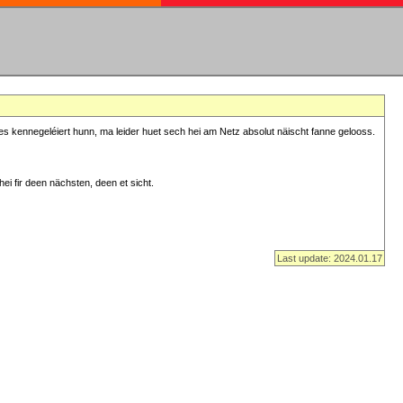
s kennegeléiert hunn, ma leider huet sech hei am Netz absolut näischt fanne gelooss.
ei fir deen nächsten, deen et sicht.
Last update: 2024.01.17