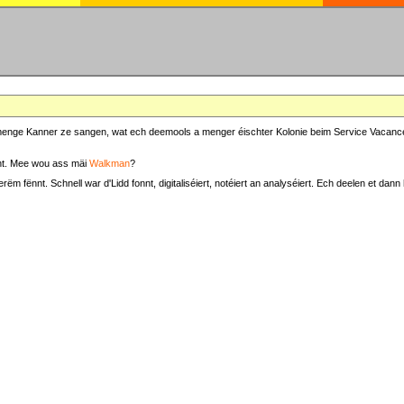
at menge Kanner ze sangen, wat ech deemools a menger éischter Kolonie beim Service Vacance
t. Mee wou ass mäi
Walkman
?
fënnt. Schnell war d'Lidd fonnt, digitaliséiert, notéiert an analyséiert. Ech deelen et dann h