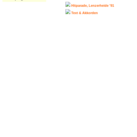
Hitparade, Lenzerheide '91
Text & Akkorden