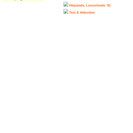
Hitparade, Lenzerheide '91
Text & Akkorden