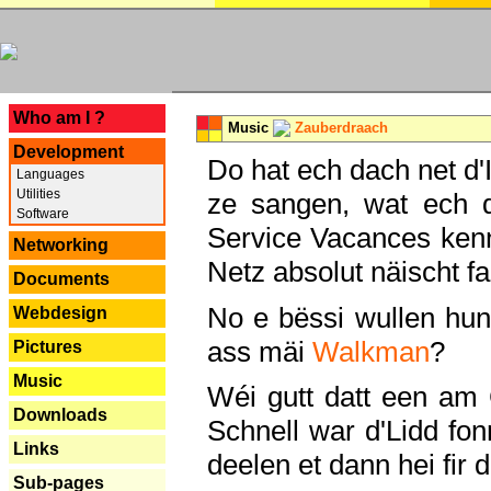
---
Who am I ?
Music
Zauberdraach
Development
Do hat ech dach net d'
Languages
Utilities
ze sangen, wat ech 
Software
Service Vacances kenn
Networking
Netz absolut näischt fan
Documents
No e bëssi wullen h
Webdesign
ass mäi
Walkman
?
Pictures
Music
Wéi gutt datt een am
Downloads
Schnell war d'Lidd fonn
Links
deelen et dann hei fir 
Sub-pages