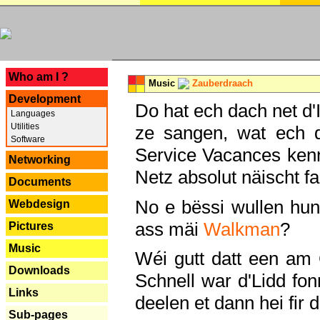
---
Who am I ?
Music
Zauberdraach
Development
Do hat ech dach net d'
Languages
Utilities
ze sangen, wat ech 
Software
Service Vacances kenn
Networking
Netz absolut näischt fan
Documents
No e bëssi wullen h
Webdesign
ass mäi
Walkman
?
Pictures
Music
Wéi gutt datt een am
Downloads
Schnell war d'Lidd fonn
Links
deelen et dann hei fir 
Sub-pages