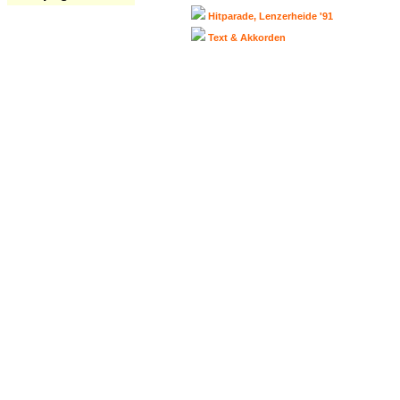
Hitparade, Lenzerheide '91
Text & Akkorden