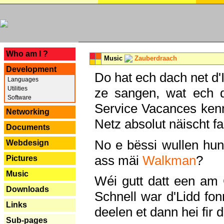
---
Who am I ?
Music
Zauberdraach
Development
Do hat ech dach net d'
Languages
Utilities
ze sangen, wat ech 
Software
Service Vacances kenn
Networking
Netz absolut näischt fan
Documents
No e bëssi wullen h
Webdesign
ass mäi
Walkman
?
Pictures
Music
Wéi gutt datt een am
Downloads
Schnell war d'Lidd fonn
Links
deelen et dann hei fir 
Sub-pages