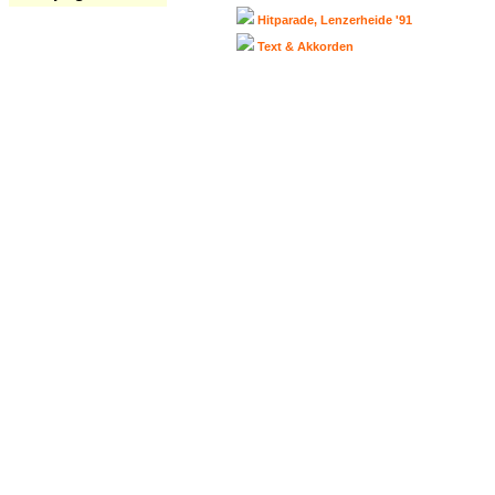
Hitparade, Lenzerheide '91
Text & Akkorden