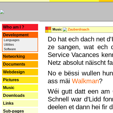
---
Who am I ?
Music
Zauberdraach
Development
Do hat ech dach net d'
Languages
Utilities
ze sangen, wat ech 
Software
Service Vacances kenn
Networking
Netz absolut näischt fan
Documents
No e bëssi wullen h
Webdesign
ass mäi
Walkman
?
Pictures
Music
Wéi gutt datt een am
Downloads
Schnell war d'Lidd fonn
Links
deelen et dann hei fir 
Sub-pages