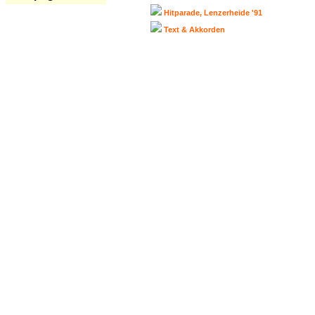
Hitparade, Lenzerheide '91
Text & Akkorden