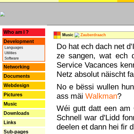
---
Who am I ?
Music
Zauberdraach
Development
Do hat ech dach net d'
Languages
Utilities
ze sangen, wat ech 
Software
Service Vacances kenn
Networking
Netz absolut näischt fan
Documents
No e bëssi wullen h
Webdesign
ass mäi
Walkman
?
Pictures
Music
Wéi gutt datt een am
Downloads
Schnell war d'Lidd fonn
Links
deelen et dann hei fir 
Sub-pages